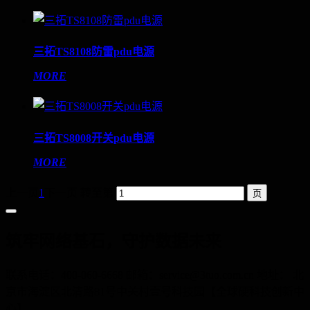
三拓TS8108防雷pdu电源
MORE
三拓TS8008开关pdu电源
MORE
上一页
1
下一页
转至第
筑牢网络基石，守护数据未来
联系电话：400-060-6668 邮箱：service@3tuo.com.cn 地址： 北
京市海淀区北清路81号中关村壹号科技园【全球硬科技创新中
心】