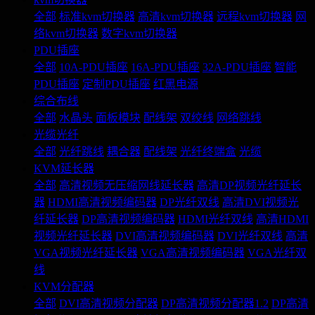
全部
标准kvm切换器
高清kvm切换器
远程kvm切换器
网
络kvm切换器
数字kvm切换器
PDU插座
全部
10A-PDU插座
16A-PDU插座
32A-PDU插座
智能
PDU插座
定制PDU插座
红黑电源
综合布线
全部
水晶头
面板模块
配线架
双绞线
网络跳线
光缆光纤
全部
光纤跳线
耦合器
配线架
光纤终端盒
光缆
KVM延长器
全部
高清视频无压缩网线延长器
高清DP视频光纤延长
器
HDMI高清视频编码器
DP光纤双线
高清DVI视频光
纤延长器
DP高清视频编码器
HDMI光纤双线
高清HDMI
视频光纤延长器
DVI高清视频编码器
DVI光纤双线
高清
VGA视频光纤延长器
VGA高清视频编码器
VGA光纤双
线
KVM分配器
全部
DVI高清视频分配器
DP高清视频分配器1.2
DP高清