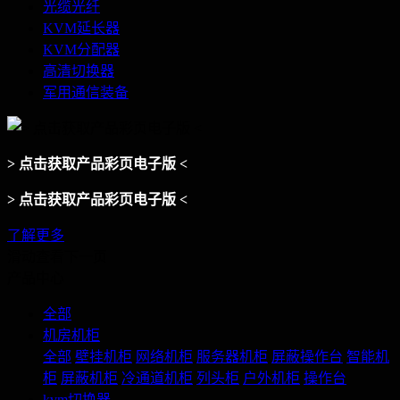
光缆光纤
KVM延长器
KVM分配器
高清切换器
军用通信装备
> 点击获取产品彩页电子版 <
> 点击获取产品彩页电子版 <
了解更多
滑动查看下一页
产品中心
全部
机房机柜
全部
壁挂机柜
网络机柜
服务器机柜
屏蔽操作台
智能机
柜
屏蔽机柜
冷通道机柜
列头柜
户外机柜
操作台
kvm切换器