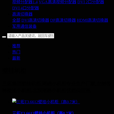
视频分配器1.4
VGA高清视频分配器
DVI 2口分配器
DVI 4口分配器
高清切换器
全部
DVI高清切换器
DP高清切换器
HDMI高清切换器
军用通信装备
推荐
热门
最新
壁挂机柜
三拓集团壁挂机柜,网络小机柜专业生产厂家,定制各
种壁挂小机柜,北京网络小机柜优质供应商.
三拓T3.6612壁挂小机柜（高0.7米）