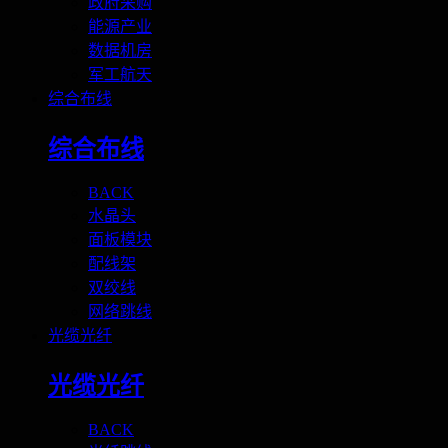
政府采购
能源产业
数据机房
军工航天
综合布线
综合布线
BACK
水晶头
面板模块
配线架
双绞线
网络跳线
光缆光纤
光缆光纤
BACK