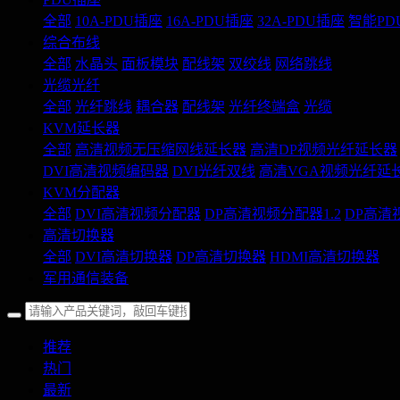
全部
10A-PDU插座
16A-PDU插座
32A-PDU插座
智能PD
综合布线
全部
水晶头
面板模块
配线架
双绞线
网络跳线
光缆光纤
全部
光纤跳线
耦合器
配线架
光纤终端盒
光缆
KVM延长器
全部
高清视频无压缩网线延长器
高清DP视频光纤延长器
DVI高清视频编码器
DVI光纤双线
高清VGA视频光纤延
KVM分配器
全部
DVI高清视频分配器
DP高清视频分配器1.2
DP高清
高清切换器
全部
DVI高清切换器
DP高清切换器
HDMI高清切换器
军用通信装备
推荐
热门
最新