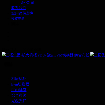
企业新闻
联系我们
军用通信装备
授权查询
繁体
联系电话：400-060-6668
机房机柜
kvm切换器
PDU插座
综合布线
光缆光纤