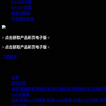
KVM延长器
KVM分配器
高清切换器
军用通信装备
> 点击获取产品彩页电子版 <
> 点击获取产品彩页电子版 <
了解更多
滑动查看下一页
产品中心
全部
机房机柜
全部
壁挂机柜
网络机柜
服务器机柜
屏蔽操作台
智能机
kvm切换器
全部
标准kvm切换器
高清kvm切换器
远程kvm切换器
网络
PDU插座