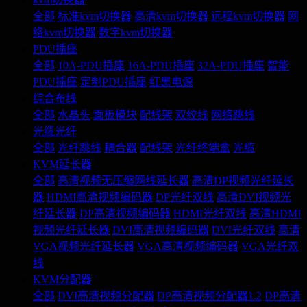
全部
标准kvm切换器
高清kvm切换器
远程kvm切换器
网
络kvm切换器
数字kvm切换器
PDU插座
全部
10A-PDU插座
16A-PDU插座
32A-PDU插座
智能
PDU插座
定制PDU插座
红黑电源
综合布线
全部
水晶头
面板模块
配线架
双绞线
网络跳线
光缆光纤
全部
光纤跳线
耦合器
配线架
光纤终端盒
光缆
KVM延长器
全部
高清视频无压缩网线延长器
高清DP视频光纤延长
器
HDMI高清视频编码器
DP光纤双线
高清DVI视频光
纤延长器
DP高清视频编码器
HDMI光纤双线
高清HDMI
视频光纤延长器
DVI高清视频编码器
DVI光纤双线
高清
VGA视频光纤延长器
VGA高清视频编码器
VGA光纤双
线
KVM分配器
全部
DVI高清视频分配器
DP高清视频分配器1.2
DP高清