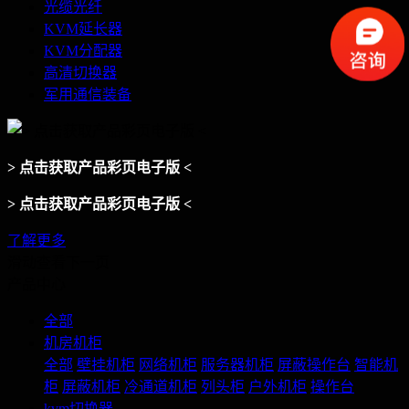
光缆光纤
KVM延长器
KVM分配器
高清切换器
军用通信装备
> 点击获取产品彩页电子版 <
> 点击获取产品彩页电子版 <
了解更多
滑动查看下一页
产品中心
全部
机房机柜
全部
壁挂机柜
网络机柜
服务器机柜
屏蔽操作台
智能机
柜
屏蔽机柜
冷通道机柜
列头柜
户外机柜
操作台
kvm切换器