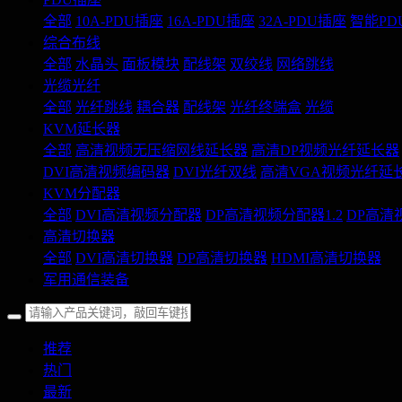
全部
10A-PDU插座
16A-PDU插座
32A-PDU插座
智能PD
综合布线
全部
水晶头
面板模块
配线架
双绞线
网络跳线
光缆光纤
全部
光纤跳线
耦合器
配线架
光纤终端盒
光缆
KVM延长器
全部
高清视频无压缩网线延长器
高清DP视频光纤延长器
DVI高清视频编码器
DVI光纤双线
高清VGA视频光纤延
KVM分配器
全部
DVI高清视频分配器
DP高清视频分配器1.2
DP高清
高清切换器
全部
DVI高清切换器
DP高清切换器
HDMI高清切换器
军用通信装备
推荐
热门
最新