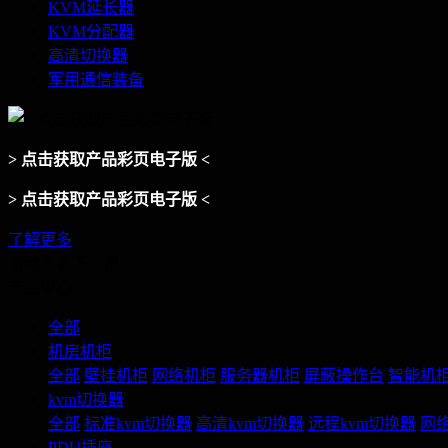
KVM延长器
KVM分配器
高清切换器
军用通信装备
> 点击获取产品彩页电子版 <
> 点击获取产品彩页电子版 <
了解更多
滑动查看下一页
产品中心
全部
机房机柜
全部
壁挂机柜
网络机柜
服务器机柜
屏蔽操作台
智能机
kvm切换器
全部
标准kvm切换器
高清kvm切换器
远程kvm切换器
网络
PDU插座