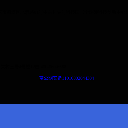
.cn 地址： 北京市海淀区北清路81号中关村壹号科技园【全球硬科技创新中心
关村壹号4号楼12层
400-060-6668
京公网安备11010802044304