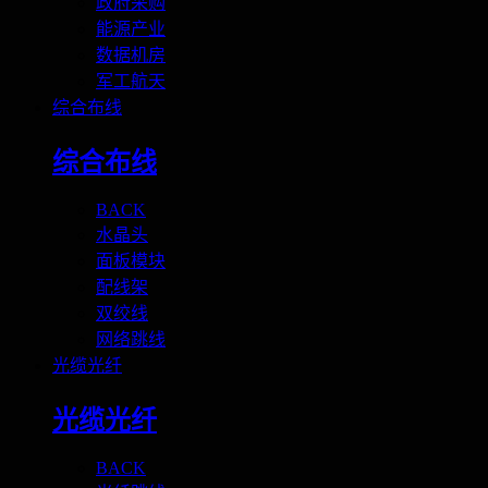
政府采购
能源产业
数据机房
军工航天
综合布线
综合布线
BACK
水晶头
面板模块
配线架
双绞线
网络跳线
光缆光纤
光缆光纤
BACK