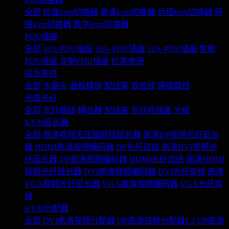
全部
标准kvm切换器
高清kvm切换器
远程kvm切换器
网
络kvm切换器
数字kvm切换器
PDU插座
全部
10A-PDU插座
16A-PDU插座
32A-PDU插座
智能
PDU插座
定制PDU插座
红黑电源
综合布线
全部
水晶头
面板模块
配线架
双绞线
网络跳线
光缆光纤
全部
光纤跳线
耦合器
配线架
光纤终端盒
光缆
KVM延长器
全部
高清视频无压缩网线延长器
高清DP视频光纤延长
器
HDMI高清视频编码器
DP光纤双线
高清DVI视频光
纤延长器
DP高清视频编码器
HDMI光纤双线
高清HDMI
视频光纤延长器
DVI高清视频编码器
DVI光纤双线
高清
VGA视频光纤延长器
VGA高清视频编码器
VGA光纤双
线
KVM分配器
全部
DVI高清视频分配器
DP高清视频分配器1.2
DP高清