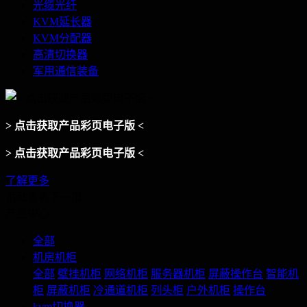
光缆光纤
KVM延长器
KVM分配器
高清切换器
军用通信装备
> 点击获取产品彩页电子版 <
> 点击获取产品彩页电子版 <
了解更多
滑动查看下一页
产品中心
全部
机房机柜
全部
壁挂机柜
网络机柜
服务器机柜
屏蔽操作台
智能机
柜
屏蔽机柜
冷通道机柜
列头柜
户外机柜
操作台
kvm切换器