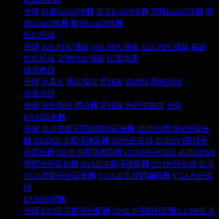
全部
标准kvm切换器
高清kvm切换器
远程kvm切换器
网
络kvm切换器
数字kvm切换器
PDU插座
全部
10A-PDU插座
16A-PDU插座
32A-PDU插座
智能
PDU插座
定制PDU插座
红黑电源
综合布线
全部
水晶头
面板模块
配线架
双绞线
网络跳线
光缆光纤
全部
光纤跳线
耦合器
配线架
光纤终端盒
光缆
KVM延长器
全部
高清视频无压缩网线延长器
高清DP视频光纤延长
器
HDMI高清视频编码器
DP光纤双线
高清DVI视频光
纤延长器
DP高清视频编码器
HDMI光纤双线
高清HDMI
视频光纤延长器
DVI高清视频编码器
DVI光纤双线
高清
VGA视频光纤延长器
VGA高清视频编码器
VGA光纤双
线
KVM分配器
全部
DVI高清视频分配器
DP高清视频分配器1.2
DP高清