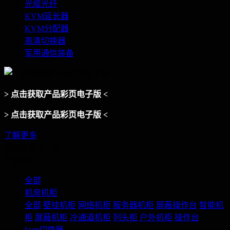
光缆光纤
KVM延长器
KVM分配器
高清切换器
军用通信装备
> 点击获取产品彩页电子版 <
> 点击获取产品彩页电子版 <
了解更多
滑动查看下一页
产品中心
全部
机房机柜
全部
壁挂机柜
网络机柜
服务器机柜
屏蔽操作台
智能机
柜
屏蔽机柜
冷通道机柜
列头柜
户外机柜
操作台
kvm切换器