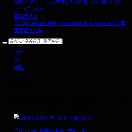
视频分配器1.4
VGA高清视频分配器
DVI 2口分配器
DVI 4口分配器
高清切换器
全部
DVI高清切换器
DP高清切换器
HDMI高清切换器
军用通信装备
推荐
热门
最新
壁挂机柜
三拓集团壁挂机柜,网络小机柜专业生产厂家,定制各
种壁挂小机柜,北京网络小机柜优质供应商.
三拓T3.6606壁挂小机柜（高0.35米）