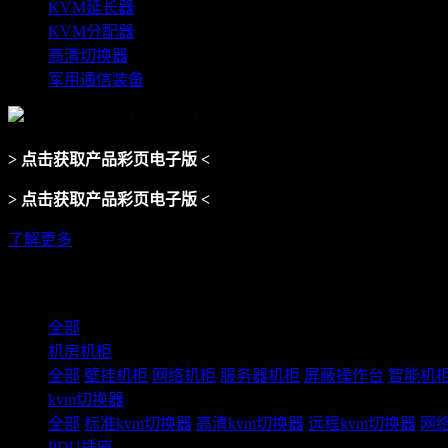
KVM延长器
KVM分配器
高清切换器
军用通信装备
> 点击获取产品彩页电子版 <
> 点击获取产品彩页电子版 <
了解更多
滑动查看下一页
产品中心
全部
机房机柜
全部
壁挂机柜
网络机柜
服务器机柜
屏蔽操作台
智能机
kvm切换器
全部
标准kvm切换器
高清kvm切换器
远程kvm切换器
网络
PDU插座