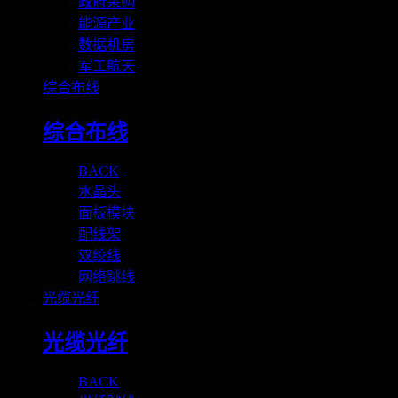
政府采购
能源产业
数据机房
军工航天
综合布线
综合布线
BACK
水晶头
面板模块
配线架
双绞线
网络跳线
光缆光纤
光缆光纤
BACK