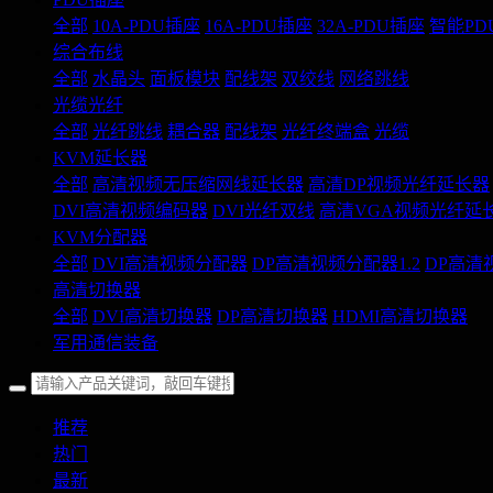
全部
10A-PDU插座
16A-PDU插座
32A-PDU插座
智能PD
综合布线
全部
水晶头
面板模块
配线架
双绞线
网络跳线
光缆光纤
全部
光纤跳线
耦合器
配线架
光纤终端盒
光缆
KVM延长器
全部
高清视频无压缩网线延长器
高清DP视频光纤延长器
DVI高清视频编码器
DVI光纤双线
高清VGA视频光纤延
KVM分配器
全部
DVI高清视频分配器
DP高清视频分配器1.2
DP高清
高清切换器
全部
DVI高清切换器
DP高清切换器
HDMI高清切换器
军用通信装备
推荐
热门
最新