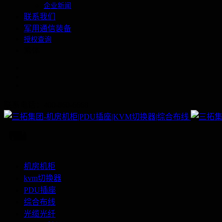
企业新闻
联系我们
军用通信装备
授权查询
繁体
联系电话：400-060-6668
机房机柜
kvm切换器
PDU插座
综合布线
光缆光纤