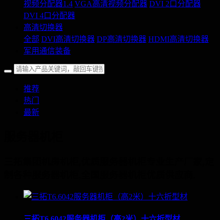
视频分配器1.4
VGA高清视频分配器
DVI 2口分配器
DVI 4口分配器
高清切换器
全部
DVI高清切换器
DP高清切换器
HDMI高清切换器
军用通信装备
推荐
热门
最新
服务器机柜
三拓集团机房机柜,优质服务器机柜专业生产厂家,定
制各种服务器机柜,全国服务器机柜优质供应商.
三拓T6.6042服务器机柜（高2米）十六折型材