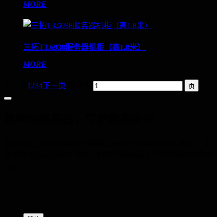
MORE
三拓T3.6938服务器机柜（高1.8米）
MORE
上一页
1
2
3
4
下一页
转至第
筑牢网络基石，守护数据未来
联系电话：400-060-6668 邮箱：service@3tuo.com.cn 地址： 北
京市海淀区北清路81号中关村壹号科技园【全球硬科技创新中
心】