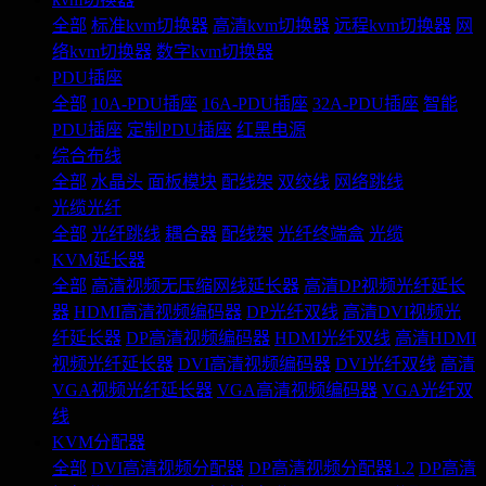
全部
标准kvm切换器
高清kvm切换器
远程kvm切换器
网
络kvm切换器
数字kvm切换器
PDU插座
全部
10A-PDU插座
16A-PDU插座
32A-PDU插座
智能
PDU插座
定制PDU插座
红黑电源
综合布线
全部
水晶头
面板模块
配线架
双绞线
网络跳线
光缆光纤
全部
光纤跳线
耦合器
配线架
光纤终端盒
光缆
KVM延长器
全部
高清视频无压缩网线延长器
高清DP视频光纤延长
器
HDMI高清视频编码器
DP光纤双线
高清DVI视频光
纤延长器
DP高清视频编码器
HDMI光纤双线
高清HDMI
视频光纤延长器
DVI高清视频编码器
DVI光纤双线
高清
VGA视频光纤延长器
VGA高清视频编码器
VGA光纤双
线
KVM分配器
全部
DVI高清视频分配器
DP高清视频分配器1.2
DP高清