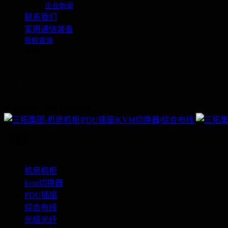
企业新闻
联系我们
军用通信装备
授权查询
繁体
联系电话：400-060-6668
机房机柜
kvm切换器
PDU插座
综合布线
光缆光纤