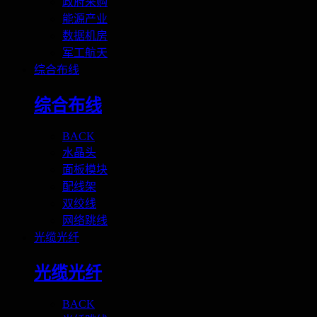
政府采购
能源产业
数据机房
军工航天
综合布线
综合布线
BACK
水晶头
面板模块
配线架
双绞线
网络跳线
光缆光纤
光缆光纤
BACK