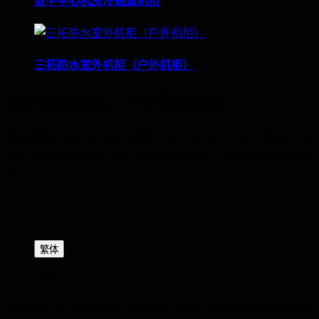
数字中心机房冷通道机柜
三拓防水室外机柜（户外机柜）
筑牢网络基石，守护数据未来
联系电话：400-060-6668 邮箱：service@3tuo.com.cn 地址： 北
京市海淀区北清路81号中关村壹号科技园【全球硬科技创新中
心】
繁体
实体工厂 :
版权所有 2014-2028 京ICP备18037284号
北京市海淀区北清路