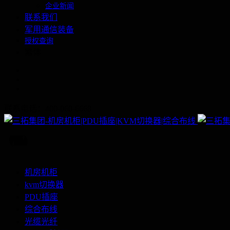
企业新闻
联系我们
军用通信装备
授权查询
繁体
联系电话：400-060-6668
机房机柜
kvm切换器
PDU插座
综合布线
光缆光纤