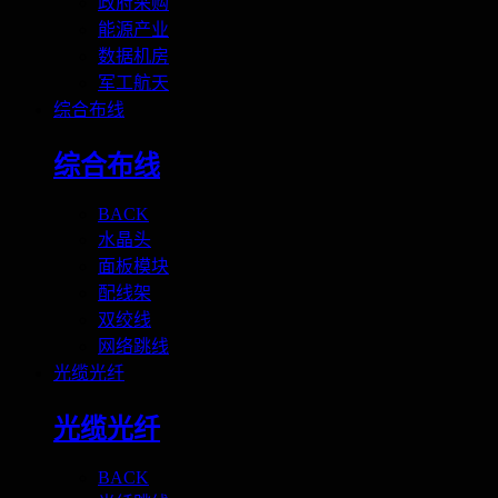
政府采购
能源产业
数据机房
军工航天
综合布线
综合布线
BACK
水晶头
面板模块
配线架
双绞线
网络跳线
光缆光纤
光缆光纤
BACK