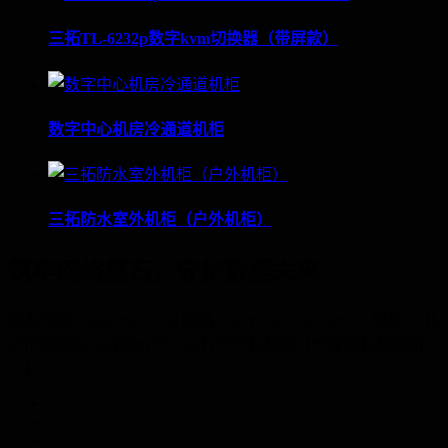
三拓TL-6232p数字kvm切换器（带屏款）
数字中心机房冷通道机柜
三拓防水室外机柜（户外机柜）
筑牢网络基石，守护数据未来
联系电话：400-060-6668 邮箱：service@3tuo.com.cn 地址： 北
京市海淀区北清路81号中关村壹号科技园【全球硬科技创新中
心】