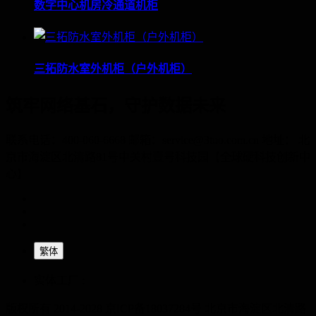
数字中心机房冷通道机柜
三拓防水室外机柜（户外机柜）
筑牢网络基石，守护数据未来
联系电话：400-060-6668 邮箱：service@3tuo.com.cn 地址： 北
京市海淀区北清路81号中关村壹号科技园【全球硬科技创新中
心】
繁体
实体工厂 :
版权所有 2014-2028 京ICP备18037284号
北京市海淀区北清路