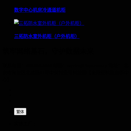
数字中心机房冷通道机柜
三拓防水室外机柜（户外机柜）
筑牢网络基石，守护数据未来
联系电话：400-060-6668 邮箱：service@3tuo.com.cn 地址： 北
京市海淀区北清路81号中关村壹号科技园【全球硬科技创新中
心】
繁体
实体工厂 :