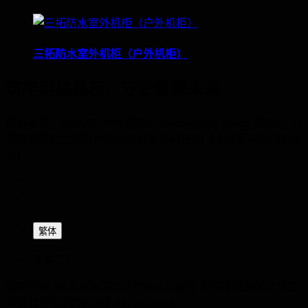
三拓防水室外机柜（户外机柜）
筑牢网络基石，守护数据未来
联系电话：400-060-6668 邮箱：service@3tuo.com.cn 地址： 北
京市海淀区北清路81号中关村壹号科技园【全球硬科技创新中
心】
繁体
实体工厂 :
版权所有 2014-2028 京ICP备18037284号
北京市海淀区北清路
中关村壹号4号楼12层
400-060-6668