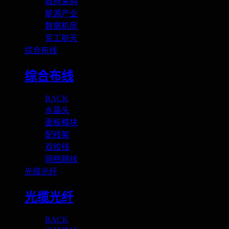
政府采购
能源产业
数据机房
军工航天
综合布线
综合布线
BACK
水晶头
面板模块
配线架
双绞线
网络跳线
光缆光纤
光缆光纤
BACK