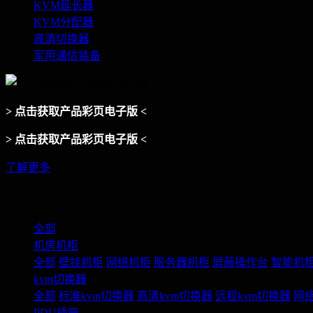
KVM延长器
KVM分配器
高清切换器
军用通信装备
> 点击获取产品彩页电子版 <
> 点击获取产品彩页电子版 <
了解更多
滑动查看下一页
产品中心
全部
机房机柜
全部
壁挂机柜
网络机柜
服务器机柜
屏蔽操作台
智能机
kvm切换器
全部
标准kvm切换器
高清kvm切换器
远程kvm切换器
网络
PDU插座