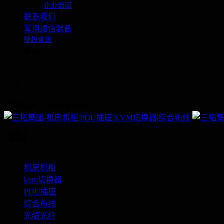
企业新闻
联系我们
军用通信装备
授权查询
繁体
联系电话：400-060-6668
机房机柜
kvm切换器
PDU插座
综合布线
光缆光纤