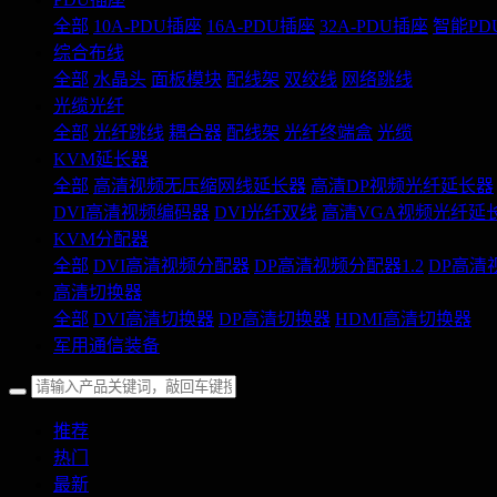
全部
10A-PDU插座
16A-PDU插座
32A-PDU插座
智能PD
综合布线
全部
水晶头
面板模块
配线架
双绞线
网络跳线
光缆光纤
全部
光纤跳线
耦合器
配线架
光纤终端盒
光缆
KVM延长器
全部
高清视频无压缩网线延长器
高清DP视频光纤延长器
DVI高清视频编码器
DVI光纤双线
高清VGA视频光纤延
KVM分配器
全部
DVI高清视频分配器
DP高清视频分配器1.2
DP高清
高清切换器
全部
DVI高清切换器
DP高清切换器
HDMI高清切换器
军用通信装备
推荐
热门
最新