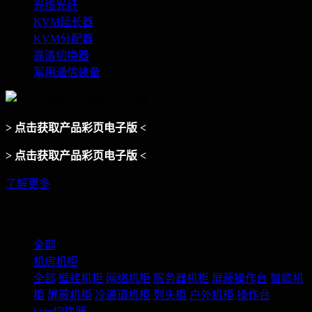
光缆光纤
KVM延长器
KVM分配器
高清切换器
军用通信装备
> 点击获取产品彩页电子版 <
> 点击获取产品彩页电子版 <
了解更多
滑动查看下一页
产品中心
全部
机房机柜
全部
壁挂机柜
网络机柜
服务器机柜
屏蔽操作台
智能机
柜
屏蔽机柜
冷通道机柜
列头柜
户外机柜
操作台
kvm切换器