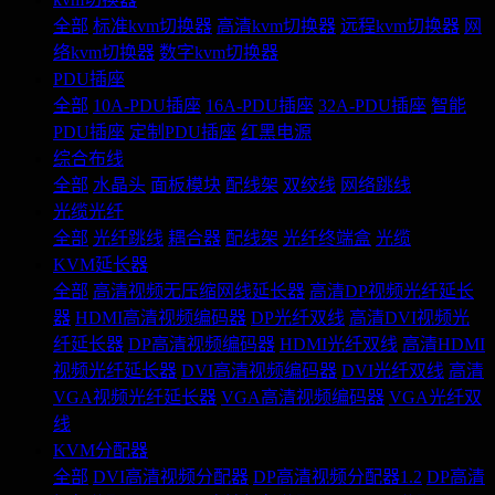
全部
标准kvm切换器
高清kvm切换器
远程kvm切换器
网
络kvm切换器
数字kvm切换器
PDU插座
全部
10A-PDU插座
16A-PDU插座
32A-PDU插座
智能
PDU插座
定制PDU插座
红黑电源
综合布线
全部
水晶头
面板模块
配线架
双绞线
网络跳线
光缆光纤
全部
光纤跳线
耦合器
配线架
光纤终端盒
光缆
KVM延长器
全部
高清视频无压缩网线延长器
高清DP视频光纤延长
器
HDMI高清视频编码器
DP光纤双线
高清DVI视频光
纤延长器
DP高清视频编码器
HDMI光纤双线
高清HDMI
视频光纤延长器
DVI高清视频编码器
DVI光纤双线
高清
VGA视频光纤延长器
VGA高清视频编码器
VGA光纤双
线
KVM分配器
全部
DVI高清视频分配器
DP高清视频分配器1.2
DP高清