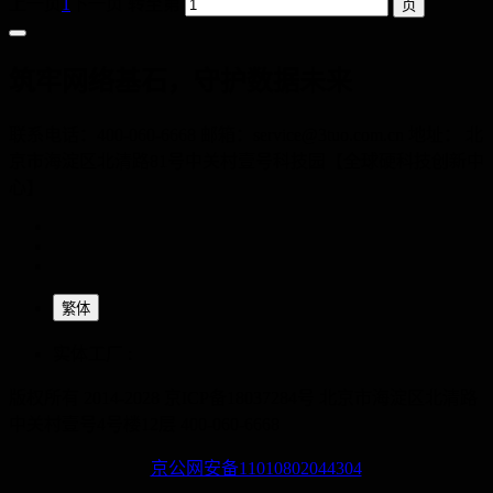
上一页
1
下一页
转至第
筑牢网络基石，守护数据未来
联系电话：400-060-6668 邮箱：service@3tuo.com.cn 地址： 北
京市海淀区北清路81号中关村壹号科技园【全球硬科技创新中
心】
繁体
实体工厂 :
版权所有 2014-2028 京ICP备18037284号
北京市海淀区北清路
中关村壹号4号楼12层
400-060-6668
京公网安备11010802044304