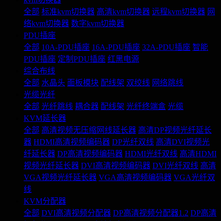
全部
标准kvm切换器
高清kvm切换器
远程kvm切换器
网
络kvm切换器
数字kvm切换器
PDU插座
全部
10A-PDU插座
16A-PDU插座
32A-PDU插座
智能
PDU插座
定制PDU插座
红黑电源
综合布线
全部
水晶头
面板模块
配线架
双绞线
网络跳线
光缆光纤
全部
光纤跳线
耦合器
配线架
光纤终端盒
光缆
KVM延长器
全部
高清视频无压缩网线延长器
高清DP视频光纤延长
器
HDMI高清视频编码器
DP光纤双线
高清DVI视频光
纤延长器
DP高清视频编码器
HDMI光纤双线
高清HDMI
视频光纤延长器
DVI高清视频编码器
DVI光纤双线
高清
VGA视频光纤延长器
VGA高清视频编码器
VGA光纤双
线
KVM分配器
全部
DVI高清视频分配器
DP高清视频分配器1.2
DP高清