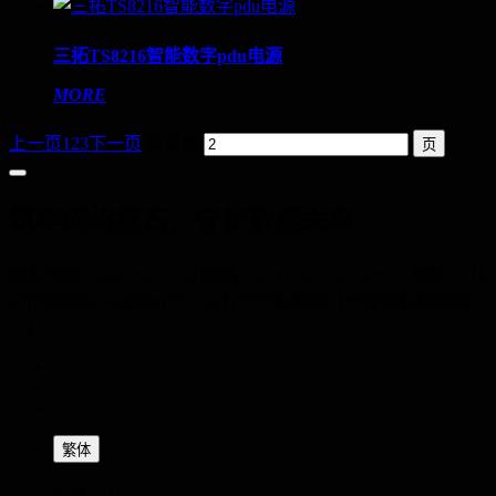
三拓TS8216智能数字pdu电源
MORE
上一页
1
2
3
下一页
转至第
筑牢网络基石，守护数据未来
联系电话：400-060-6668 邮箱：service@3tuo.com.cn 地址： 北
京市海淀区北清路81号中关村壹号科技园【全球硬科技创新中
心】
繁体
实体工厂 :