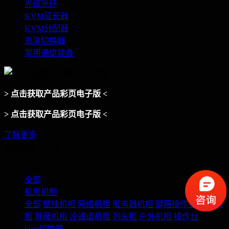
光缆光纤
KVM延长器
KVM分配器
高清切换器
军用通信装备
> 点击获取产品彩页电子版 <
> 点击获取产品彩页电子版 <
了解更多
滑动查看下一页
产品中心
全部
机房机柜
全部
壁挂机柜
网络机柜
服务器机柜
屏蔽操作台
智能机
柜
屏蔽机柜
冷通道机柜
列头柜
户外机柜
操作台
kvm切换器